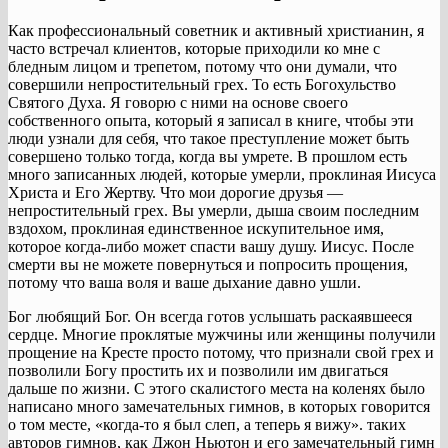
Как профессиональный советник и активный христианин, я
часто встречал клиентов, которые приходили ко мне с
бледным лицом и трепетом, потому что они думали, что
совершили непростительный грех. То есть Богохульство
Святого Духа. Я говорю с ними на основе своего
собственного опыта, который я записал в книге, чтобы эти
люди узнали для себя, что такое преступление может быть
совершено только тогда, когда вы умрете. В прошлом есть
много записанных людей, которые умерли, проклиная Иисуса
Христа и Его Жертву. Что мои дорогие друзья —
непростительный грех. Вы умерли, дыша своим последним
вздохом, проклиная единственное искупительное имя,
которое когда-либо может спасти вашу душу. Иисус. После
смерти вы не можете повернуться и попросить прощения,
потому что ваша воля и ваше дыхание давно ушли.
Бог любящий Бог. Он всегда готов услышать раскаявшееся
сердце. Многие проклятые мужчины или женщины получили
прощение на Кресте просто потому, что признали свой грех и
позволили Богу простить их и позволили им двигаться
дальше по жизни. С этого скалистого места на коленях было
написано много замечательных гимнов, в которых говорится
о том месте, «когда-то я был слеп, а теперь я вижу». таких
авторов гимнов, как Джон Ньютон и его замечательный гимн