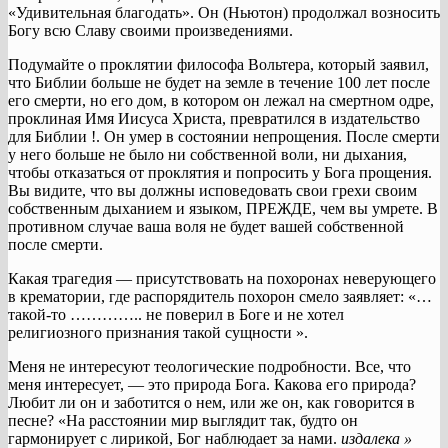
«Удивительная благодать». Он (Ньютон) продолжал возносить
Богу всю Славу своими произведениями.
Подумайте о проклятии философа Вольтера, который заявил,
что Библии больше не будет на земле в течение 100 лет после
его смерти, но его дом, в котором он лежал на смертном одре,
проклиная Имя Иисуса Христа, превратился в издательство
для Библии !. Он умер в состоянии непрощения. После смерти
у него больше не было ни собственной воли, ни дыхания,
чтобы отказаться от проклятия и попросить у Бога прощения.
Вы видите, что вы должны исповедовать свои грехи своим
собственным дыханием и языком, ПРЕЖДЕ, чем вы умрете. В
противном случае ваша воля не будет вашей собственной
после смерти.
Какая трагедия — присутствовать на похоронах неверующего
в крематории, где распорядитель похорон смело заявляет: «…
такой-то ………….. не поверил в Боге и не хотел
религиозного признания такой сущности ».
Меня не интересуют теологические подробности. Все, что
меня интересует, — это природа Бога. Какова его природа?
Любит ли он и заботится о нем, или же он, как говорится в
песне? «На расстоянии мир выглядит так, будто он
гармонирует с лирикой, Бог наблюдает за нами.
издалека »