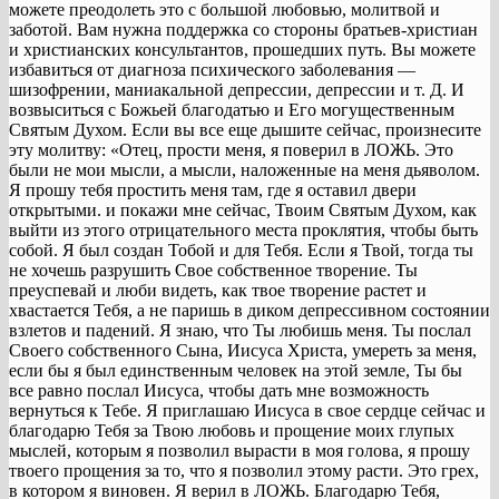
можете преодолеть это с большой любовью, молитвой и
заботой. Вам нужна поддержка со стороны братьев-христиан
и христианских консультантов, прошедших путь. Вы можете
избавиться от диагноза психического заболевания —
шизофрении, маниакальной депрессии, депрессии и т. Д. И
возвыситься с Божьей благодатью и Его могущественным
Святым Духом. Если вы все еще дышите сейчас, произнесите
эту молитву: «Отец, прости меня, я поверил в ЛОЖЬ. Это
были не мои мысли, а мысли, наложенные на меня дьяволом.
Я прошу тебя простить меня там, где я оставил двери
открытыми. и покажи мне сейчас, Твоим Святым Духом, как
выйти из этого отрицательного места проклятия, чтобы быть
собой. Я был создан Тобой и для Тебя. Если я Твой, тогда ты
не хочешь разрушить Свое собственное творение. Ты
преуспевай и люби видеть, как твое творение растет и
хвастается Тебя, а не паришь в диком депрессивном состоянии
взлетов и падений. Я знаю, что Ты любишь меня. Ты послал
Своего собственного Сына, Иисуса Христа, умереть за меня,
если бы я был единственным человек на этой земле, Ты бы
все равно послал Иисуса, чтобы дать мне возможность
вернуться к Тебе. Я приглашаю Иисуса в свое сердце сейчас и
благодарю Тебя за Твою любовь и прощение моих глупых
мыслей, которым я позволил вырасти в моя голова, я прошу
твоего прощения за то, что я позволил этому расти. Это грех,
в котором я виновен. Я верил в ЛОЖЬ. Благодарю Тебя,