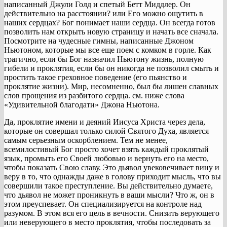
написанный Джули Голд и спетый Бетт Миддлер. Он
действительно на расстоянии? или Его можно ощутить в
наших сердцах? Бог понимает наши сердца. Он всегда готов
позволить нам открыть новую страницу и начать все сначала.
Посмотрите на чудесные гимны, написанные Джоном
Ньютоном, которые мы все еще поем с комком в горле. Как
трагично, если бы Бог назначил Ньютону жизнь, полную
гибели и проклятия, если бы он никогда не позволил смыть и
простить такое греховное поведение (его пьянство и
проклятие жизни). Мир, несомненно, был бы лишен славных
слов прощения из разбитого сердца. см. ниже слова
«Удивительной благодати» Джона Ньютона.
Да, проклятие имени и деяний Иисуса Христа через дела,
которые он совершал только силой Святого Духа, является
самым серьезным оскорблением. Тем не менее,
всемилостивый Бог просто хочет взять каждый проклятый
язык, промыть его Своей любовью и вернуть его на место,
чтобы показать Свою славу. Это дьявол увековечивает вину и
веру в то, что однажды даже в голову приходит мысль, что вы
совершили такое преступление. Вы действительно думаете,
что дьявол не может проникнуть в ваши мысли? Что ж, он в
этом преуспевает. Он специализируется на контроле над
разумом. В этом вся его цель в вечности. Снизить верующего
или неверующего в место проклятия, чтобы последовать за