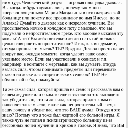
ним туда. Человеческий разум — игровая площадка дьявола.
Вы когда-нибудь задумывались, почему так много
«перевоплощенных» Марии Магдалины в психиатрической
больнице или почему все проклинают во имя Иисуса, но не
Аллаха? Думайте о дьяволе как о незрелом хулигане. Вы
просыпаетесь ночью в холодном поту с мыслью, что вы
подумали о непростительном грехе. Кто вообще высказал эту
мысль? А ты? Вы действительно легли спать той ночью с
целью совершить непростительное? Итак, как вы думаете,
откуда пришла эта мысль? ТЫ? Вряд ли. Дьявол просто парит
вокруг вас, ожидая момента, когда ударит ваше самое
уязвимое место. Если вы участвовали в сеансах и т.п.,
например, в контакте с мертвыми, как вы думаете, откуда
взялась сила, чтобы поднимать предметы или перемещать
стакан на доске для спиритических сеансов? ТЫ? Не
обманывай себя, пожалуйста!
Та же самая сила, которая пришла на сеанс и рассказала вам о
вашем дедушке или о ком-то еще и заставила это выглядеть
так убедительно, это та же сила, которая придет к вам и
нашепчет злые мысли, такие как непростительный грех, в
вашу голову и убедит вас, что это ВАШ думал. Откуда я это
знаю? Потому что я тоже был жертвой его больной игры. Я
также чуть не попал в психиатрическую больницу из-за
бессонных ночей мучений и криков в голове. Я знаю, что ВЫ